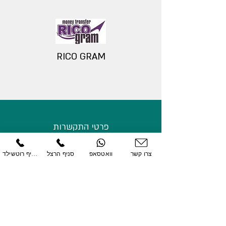
RICO GRAM
פרטי התקשרות
צ'יינג' - אור טרייד
צרו קשר
וואטסאפ
סניף הרצל
סניף רוטשילד
סניף רוטשילד
03-9652333
סניף הרצל
03-9652555